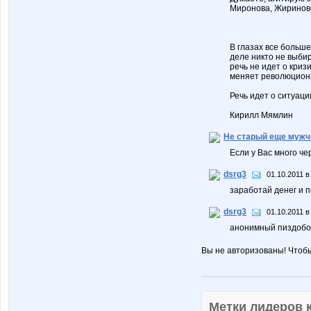
Миронова, Жириновс
В глазах все больш
деле никто не выби
речь не идет о кри
меняет революцион
Речь идет о ситуац
Кирилл Мямлин
Не старый еще мужч
Если у Вас много че
dsrg3
01.10.2011 в
заработай денег и 
dsrg3
01.10.2011 в
анонимный пиздоб
Вы не авторизованы! Чтоб
Метки лидеров