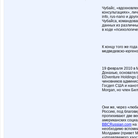
Чубайс, «вдохновле
консультациях», лич
info, rus-nano и дру
Чубайса, командова
данных из различны
в ходе «психологич
К концу того же год
медведевско-юрген
19 февраля 2010 в 
Донахью, основател
EDventure Holdings (
чиновников админис
Госдеп США и наноте
Morgan, но член Бил
Они же, через «люби
Россию, под благов
пропихивают две ве
американских социал
BBCRussian.com
на 
необходимо вспомни
Молдавии (привет М
«управляемого хаоса