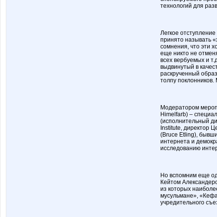
технологий для раз
Легкое отступление
принято называть «х
сомнения, что эти 
еще никто не отменя
всех вербуемых и т.
выдвинутый в качес
раскрученный образ
толпу поклонников. 
Модератором мероп
Himelfarb) – специа
(исполнительный дир
Institute, директор
(Bruce Etling), бывш
интернета и демокра
исследованию интер
Но вспомним еще од
Кейтом Александеро
из которых наиболе
мусульмане», «Кефа
учредительного съе