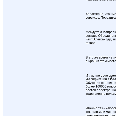
Характерно, что им
сервисов. Поразите
Между тем, к апрел
составе Объединенн
Кейт Александер, эк
готово.
В это же время - в 
айфон (в этом мест
И именно в это вре
квалификации в Йел
Обучение организов
более 160000 голос
постов в электронн
традиционно пользу
Именно так – «мэро
технологии и мирн
спонсируемого прес