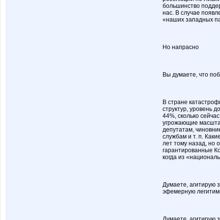
большинство поддер
нас. В случае появ
«наших западных п
Но напрасно
Вы думаете, что по
В стране катастроф
структур, уровень д
44%, сколько сейчас
угрожающие масштаб
депутатам, чиновни
службам и т. п. Как
лет тому назад, но
гарантированные Кон
когда из «национал
Думаете, агитирую з
эфемерную легитимн
Думаете, агитирую 