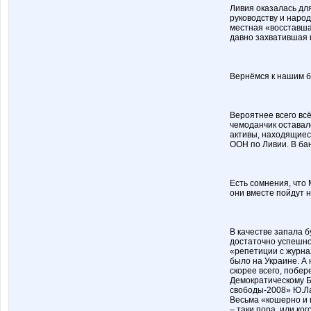
Ливия оказалась дл
руководству и народ
местная «восставша
давно захватившая 
Вернёмся к нашим 
Вероятнее всего вс
чемоданчик оставал
активы, находящиеся
ООН по Ливии. В ба
Есть сомнения, что
они вместе пойдут н
В качестве запала 
достаточно успешно
«репетиции с журна
было на Украине. А 
скорее всего, побер
Демократическому Б
свободы-2008» Ю.Л
Весьма «кошерно и 
– таки пора, или ко