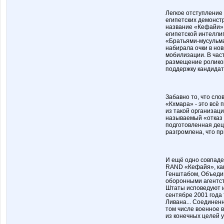
Легкое отступление
египетских демонст
название «Кефайи» 
египетской интелли
«Братьями-мусульма
набирала очки в но
мобилизации. В час
размещение роликов
поддержку кандидат
Забавно то, что сло
«Кхмара» - это всё
из такой организац
называемый «отказ 
подготовленная дец
разгромлена, что пр
И ещё одно совпаде
RAND «Кефайя», как
Генштабом, Объеди
оборонными агентс
Штаты исповедуют и
сентябре 2001 года
Ливана... Соединен
том числе военное в
из конечных целей 