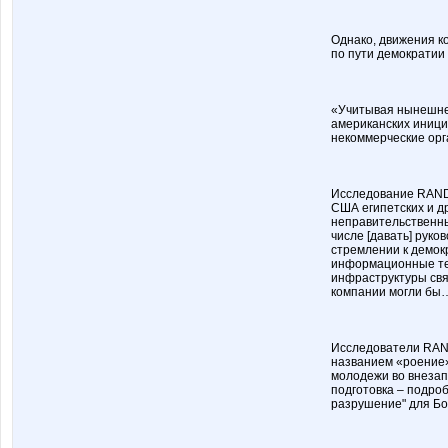
Однако, движения 
по пути демократии 
«Учитывая нынешне
американских иници
некоммерческие орг
Исследование RAND 
США египетских и д
неправительственны
числе [давать] руко
стремлении к демок
информационные тех
инфраструктуры св
компании могли бы…
Исследователи RAN
названием «роение»
молодежи во внезап
подготовка – подроб
разрушение" для Бо