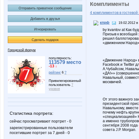
Комплименты
Отправить приватное сообщение
4 комплиментов в гостевой 
Добавить в друзья
кпрф
19.02.2012 в
Игнорировать
by kvantov at Как б
Призыв к всеобщей з
решил баллотироват
Сделать подарок
«движением Народ»
Городской форум
популярность:
«Движение Народ» в
113579 место
Facebook и Twitter 
-13 ↓
А.Чубайсом, Навальн
рейтинг
6
?
«ДА!»» (совершенно
Навальный, совмест
Привилегированный
москвичей.
пользователь
7
уровня
От этого важного з
президентской прис
Навальному, вместе
почему нефть крупн
Статистика портрета:
«специализацией» Н
а именно трубопров
сейчас просматривают портрет - 0
сентября 2008 года
зарегистрированные пользователи
совета J.P. Morgan.
посетившие портрет за 7 дней - 0