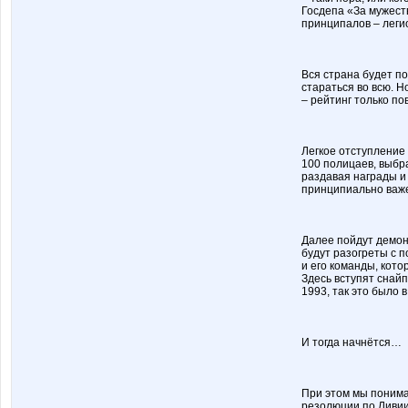
Госдепа «За мужест
принципалов – леги
Вся страна будет по
стараться во всю. Н
– рейтинг только по
Легкое отступление
100 полицаев, выбр
раздавая награды и
принципиально важе
Далее пойдут демон
будут разогреты с 
и его команды, кото
Здесь вступят снайп
1993, так это было в
И тогда начнётся…
При этом мы понима
резолюции по Ливии